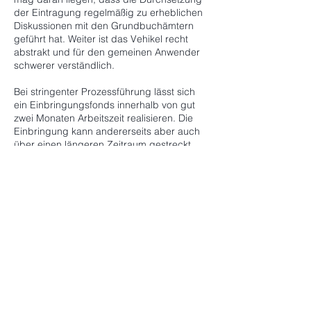
der Eintragung regelmäßig zu erheblichen
Diskussionen mit den Grundbuchämtern
geführt hat. Weiter ist das Vehikel recht
abstrakt und für den gemeinen Anwender
schwerer verständlich.
Bei stringenter Prozessführung lässt sich
ein Einbringungsfonds innerhalb von gut
zwei Monaten Arbeitszeit realisieren. Die
Einbringung kann andererseits aber auch
über einen längeren Zeitraum gestreckt
werde, z.B. wenn es um die Realisierung
von Wertentwicklungen geht. Wesentliche
Treiber für die Dauer des Prozesses sind
u.a.:
Vorhandene Datenlage
Durchführung der Bewertung durch
externe Sachverständige
Gespräche mit Investoren, die ihre
Bestände bereits in Einbringungsfonds
übertragen haben, dokumentieren deren
hohe Zufriedenheit.